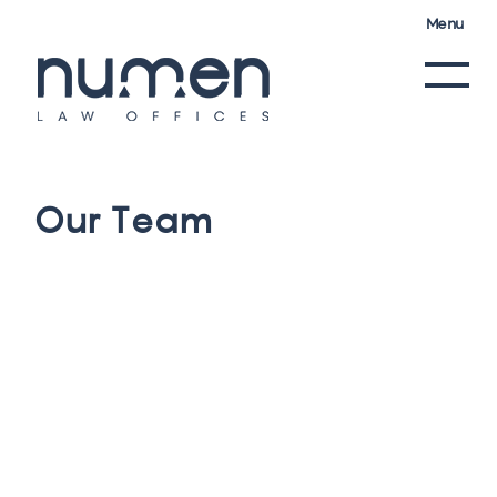
Menu
O
u
r
T
e
a
m