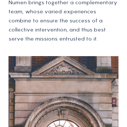
N
u
m
e
n
b
r
i
n
g
s
t
o
g
e
t
h
e
r
a
c
o
m
p
l
e
m
e
n
t
a
r
y
t
e
a
m
,
w
h
o
s
e
v
a
r
i
e
d
e
x
p
e
r
i
e
n
c
e
s
c
o
m
b
i
n
e
t
o
e
n
s
u
r
e
t
h
e
s
u
c
c
e
s
s
o
f
a
c
o
l
l
e
c
t
i
v
e
i
n
t
e
r
v
e
n
t
i
o
n
,
a
n
d
t
h
u
s
b
e
s
t
s
e
r
v
e
t
h
e
m
i
s
s
i
o
n
s
e
n
t
r
u
s
t
e
d
t
o
i
t
.